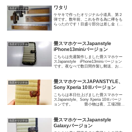
カメラの枠組みに苦労します。千葉市若
葉区Ｈ様、この度はご注文頂き有難う
ワタリ
当店オリジナル
御...
ケヤキで作ったオリジナル小道具、第２
弾です。数年前、これを作る為に欅をも
らったのです！目盛り部分は差し金（寸
尺）を使用しております。ワタリにあわ
せ削るのに、結構苦労しました作った動
機は、拝敷作りと二畳台作りです。自分
なりに上手く作ってあると...
畳スマホケースJapanstyle
当店オリジナル
iPhone13miniバージョン
こちらは先週製作しました畳スマホケー
スJapanstyle iPhone13miniバージョン
です。夜なべで数日間作製し郵送、お喜
び頂きましたので良かったです。東京都
葛飾区Ｈ様、この度はご注文頂き有難う
御座いました。#畳スマホケース#畳#畳...
畳スマホケースJAPANSTYLE、
当店オリジナル
Sony Xperia 10Ⅲバージョン
こちらは本日仕上げました畳スマホケー
スJapanstyle、Sony Xperia 10Ⅲバージ
ョンです。 畳小物は夜、工場2階で
製作しますが空調設備（エアコン）が無
い為、熱帯夜の場合、辛いものがありま
す今日はまだ涼しい方でしたので助か...
畳スマホケースJapanstyle
当店オリジナル
Galaxyバージョン