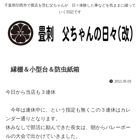
千葉県印西市で畳店を営む父ちゃんが 日々体験した事などを気ままに綴って
いく日記です
縁棚＆小型台＆防虫紙箱
2011.05.03
今日から当店も３連休
今年は連休中に、という指定も無くこの３連休はカレ
ンダー通りとなります。
休みなしで部活に励んできた長女は、朝からバレーボー
ルの大会で出かけていきました。