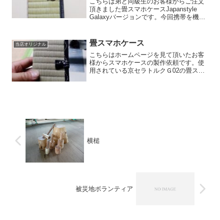
こちらは弟と同級生のお客様からご注文
頂きました畳スマホケースJapanstyle
Galaxyバージョンです。今回携帯を機種
変更したとの事で2回目のご注文です。今
回もお喜び頂きました。いつも有難う御
座います！
畳スマホケース
当店オリジナル
こちらはホームページを見て頂いたお客
様からスマホケースの製作依頼です。使
用されている京セラトルクＧ02の畳スマ
ホケースを作る事が出来ますかとご相談
頂きました。スマホの形状もあります
が、クリアケースさえ手に入れば大体は
製作が可能です。4月後半...
横槌
被災地ボランティア