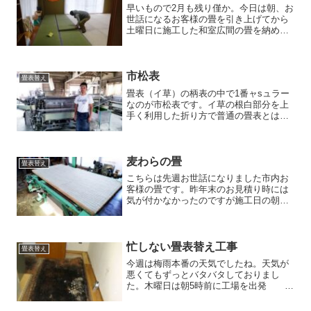
早いもので2月も残り僅か。今日は朝、お
世話になるお客様の畳を引き上げてから
土曜日に施工した和室広間の畳を納めて
きました。 赤ちゃんとお母さん
達が使用する和室広間という事もあり、
可愛い畳縁をあえて柄を変えて使用しま
した。 ...
市松表
畳表替え
畳表（イ草）の柄表の中で1番ャsュラー
なのが市松表です。イ草の根白部分を上
手く利用した折り方で普通の畳表とは全
く異なる表情を生み出します。当店の市
松表は熊本県八代市、碇商店様が織り上
げる拘りの畳表を使用しておりま
す。 熊本県八代市千丁...
麦わらの畳
畳表替え
こちらは先週お世話になりました市内お
客様の畳です。昨年末のお見積り時には
気が付かなかったのですが施工日の朝、
畳を引き上げようと持ち上げるとワラ畳
にしては軽い・・・。ワラサンドじゃな
かったはずと縁を捲ってみるとワラが光
っています。数年に一度見...
忙しない畳表替え工事
畳表替え
今週は梅雨本番の天気でしたね。天気が
悪くてもずっとバタバタしておりまし
た。木曜日は朝5時前に工場を出発 現
場は東京スカイツリーの真下、京成押上
駅です。朝からあいにくの雨模様 6時過