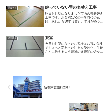
ぎに到着、地下2階の駅にある仮眠室は建
物内部の結露によるカ...
縫っていない畳の表替え工事
畳表替え
昨日お世話になりました市内の畳表替え
工事です。お客様は私の中学時代の恩
師、あれから30年（笑）、年月が経つの
は早いものです。お見積りに伺い畳を持
ち上げてびっくり。住まいを購入した際
にリフォームされていたという畳ですが
全く縫っておりません。沢...
茶室
畳表替え
今日お世話になったお客様はお茶の先生
でちょっと変わった注文を受けた。生徒
さんに教えるよう普通の８畳間に炉を切
って茶室として使用しているのだが、流
派にもよるが普通、黒の無地ベリ（幅１
寸）でやるところを江戸間で狭いので少
しでも広く使えるよう黒無...
新春家族旅行2017