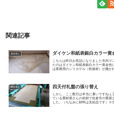
関連記事
ダイケン和紙表銀白カラー黄
畳表替え
こちらは昨日お世話になりました市内マ
たのはダイケン和紙表銀白カラー黄金色
は業務用のシリカゲル（乾燥材）が撒かれ
四天付礼盤の張り替え
畳表替え
しかし、ここ数日は本当に暑いですねぇ
ている畳材屋さんの依頼で佐倉市の畳屋
した。（ちなみに材料は支給品です）※当