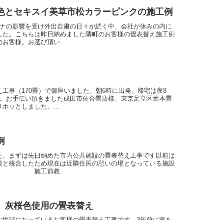
色とセキスイ美草市松カラーピンクの施工例
ロナの影響を受け外出自粛の日々が続く中、会社が休みの内に
した。こちらは昨日納めました隣町のお客様の畳表替え施工例
お客様。お選び頂い...
工事（170畳）で御座いました。朝6時に出発、帰宅は夜8
た。お手伝い頂きました成田市佐合畳店様、東京足立区葉本畳
ホッとしました。...
例
た。まずは先日納めた市内公共施設の畳表替え工事です以前は
校と統合したため現在は近隣住民の憩いの場となっている施設
教...
】灰桜色使用の畳表替え
お世話になっているお客様の畳表替え工事です。3年前に家を