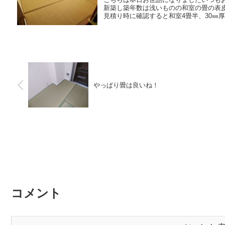
新築し築年数は浅いものの和室の畳の表
見積り時に確認すると和室4畳半、30㎜厚
やっぱり畳は良いね！
コメント