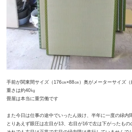
手前が関東間サイズ（176㎝×88㎝）奥がメーターサイズ（
重さは約40㎏
畳屋は本当に重労働です
また今日は仕事の途中でいったん抜け、半年に一度の緑内
とりあえず眼圧は左目が13、右目が16で左は下がったも
それでも左目は正常で右目の緑内障は進行していませんで