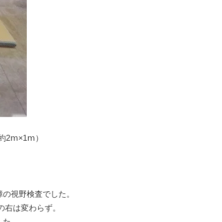
約2ⅿ×1ⅿ）
障の視野検査でした。
のの右は変わらず。
した。