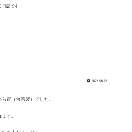
く日記です
2023.09.15
わら畳（台湾製）でした。
れます。