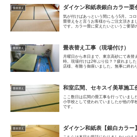
ダイケン和紙表銀白カラー栗
畳表替え
気が付けばあっという間にもう5月。コ
畳替えをと言うお客様からご注文頂きま
です。カラー畳に変えたいというご要望の
畳表替え工事（現場付け）
畳表替え
月曜日から本日まで、東京高砂にて表替え
時。現場付けは2年ぶり位？？疲れまし
店様、有難う御座いました。無事に終わり
和室広間、セキスイ美草施工
畳表替え
ここ数日は広間の畳工事を行っていまし
小学校として使われていましたが他の学
です。 施工前
ダイケン和紙表【銀白カラー
畳表替え
こちらは本日お世話になりましたいつも