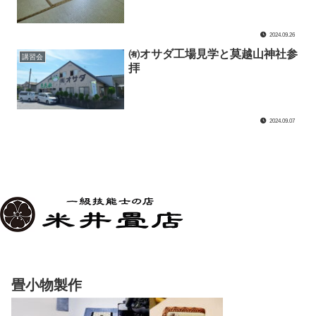
2024.09.26
㈲オサダ工場見学と莫越山神社参
講習会
拝
2024.09.07
畳小物製作