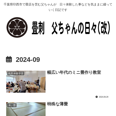
千葉県印西市で畳店を営む父ちゃんが 日々体験した事などを気ままに綴って
いく日記です
2024-09
幅広い年代のミニ畳作り教室
職業体験学習
2024.09.29
特殊な薄畳
薄い畳