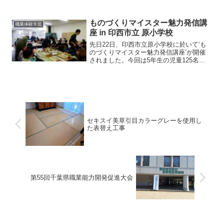
た。園芸科（作物専攻）2年生の生徒18
名を対象に担当は地元成田市の佐合畳店
さんと私の2名。まずはイ草についての講
ものづくりマイスター魅力発信講
職業体験学習
話。イグサの歴史や利用...
座 in 印西市立 原小学校
先日22日、印西市立原小学校に於いて‘も
のづくりマイスター魅力発信講座’が開催
されました。今回は5年生の児童125名が
畳、左官、和菓子、大工の4職種に分か
れ、それぞれの課題に挑戦です。畳教室
に参加してくれた児童は31名、講師は米
井畳店（私と...
セキスイ美草引目カラーグレーを使用し
た表替え工事
第55回千葉県職業能力開発促進大会