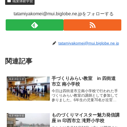
職業体験学習
tatamiyakomei@mui.biglobe.ne.jpをフォローする
tatamiyakomei@mui.biglobe.ne.jp
関連記事
手づくりみらい教室 in 四街道
職業体験学習
市立 南小学校
今日は四街道市立南小学校で行われた手
づくりみらい教室の講師として参加して
参りました。6年生の児童70名が左官
（石膏マーブル板）、畳（円形ミニ
畳）、造園（コンテナガーデン）、和菓
子（小麦まんじゅうと練り切り）、洋裁
ものづくりマイスター魅力発信講
職業体験学習
（ペンケース）、板金（銅板レ...
座 in 印西市立 滝野小学校