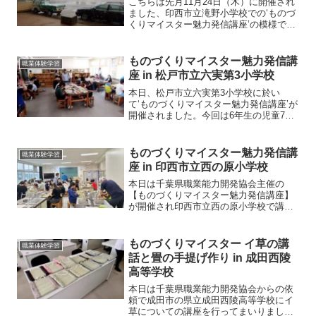
こちらは先月11月24日（木）に開催され
ました、印西市立滝野小学校での‘ものづ
くりマイスター魅力発信講座’の模様で
す。本日、写真掲載許可を頂きましたの
で遅れての投稿になります。今回のもの
づくりマイスター魅力発信講座は畳と大
ものづくりマイスター魅力発信講
職業体験学習
工、2職種による実...
座 in 松戸市立六実第3小学校
本日、松戸市立六実第3小学校に於い
て‘ものづくりマイスター魅力発信講座’が
開催されました。今回は6年生の児童77
名が畳、和裁、洋裁の3職種に分かれ、そ
れぞれの課題に挑戦です。畳教室に参加
してくれた児童は31名、講師は米井畳店
ものづくりマイスター魅力発信講
職業体験学習
（私とカミさん）...
座 in 印西市立西の原小学校
本日は千葉県職業能力開発協会主催の
【ものづくりマイスター魅力発信講座】
が開催され印西市立西の原小学校で講師
を務めてまいりました。今回は畳（ミニ
畳）、大工（ウッドスピーカー）、和菓
子（季節の和菓子）の3職種、ミニ畳製作
ものづくりマイスター イ草の講
職業体験学習
には6年生児童33名が参...
話と畳の手提げ作り in 成田西陵
高等学校
本日は千葉県職業能力開発協会からの依
頼で成田市の県立成田西陵高等学校にイ
草についての講座を行ってまいりまし