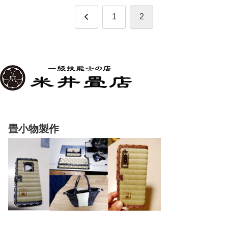
前
1
2
へ
畳小物製作