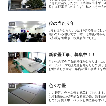
てきた総会でしたが中々準備が出来ず、
役）は理事長しかおらず、私ともう一方が
役の当たり年
仕事
5月も後半となり、おかげ様で毎日忙し
頂いている現状です。昨日は午後2時か
支部長を引継ぎ、役員参加でした。 
新春畳工事、募集中！！
仕事
早いもので今年も残り僅かとなりました
ホームページでは先週お知らせしており
お鰍ｯ致しますが、年内の畳工事受注を締め
色々な畳
仕事
ここ最近、色々な畳を施工しておりま
は本日納めた標準的な和室の畳、熊本産の
して只今施工中、ペットと共に暮らすペット