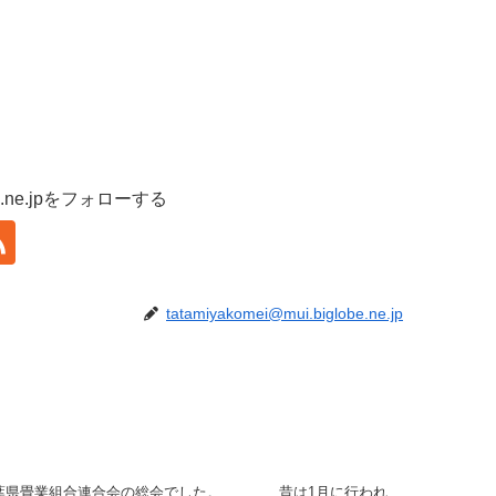
lobe.ne.jpをフォローする
tatamiyakomei@mui.biglobe.ne.jp
千葉県畳業組合連合会の総会でした。 昔は1月に行われ