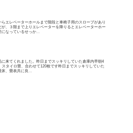
からエレベーターホールまで階段と車椅子用のスロープがあり
だが、３階まで上りエレベーターを降りるとエレベーターホー
になっているせっか...
品に来てくれました。昨日までスッキリしていた倉庫内早朝4
、スタイロ畳、合わせて120枚です昨日までスッキリしていた
、畳表共に良...