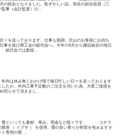
3月の総会となりました。恥ずかしい話、現在の組合役員（三
監事（会計監査）の...
い日々を送っております。仕事も順調、沢山のお客様にお待ち
ら仕事を抜け商工会の総代会へ。今年の4月から建設組合の地元
総代会では新役...
。年内は休み無くおかげ様で毎日忙しい日々を送っております
ましたが、年内工事予定数のご注文を頂いた為、大変ご迷惑を
切らせて頂きまし...
す。畳といっても素材、厚み、用途など様々です。 コチラ
畳表 （ イグサ ） を使用、畳の良い香りが和室を包みますそ
専用の畳 ...