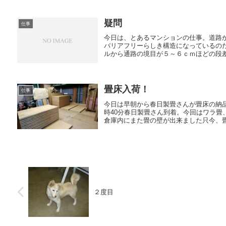
疑問
仕事
今日は、とあるマンションの仕事。道路
バリアフリーらしき構造になっているの
ルから通路の境目が５～６ｃｍほどの段差
畳床入荷！
仕事
今日は早朝から春日製畳さんが畳床の納
時40分春日製畳さん到着。今回はワラ畳
倉庫内にまた畳の壁が出来ました只今、畳床
２度目