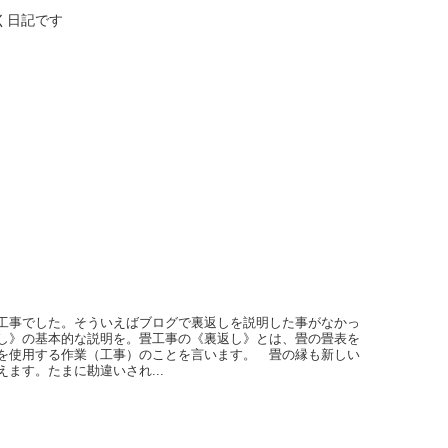
く日記です
工事でした。そういえばブログで裏返しを説明した事がなかっ
し》の基本的な説明を。畳工事の《裏返し》とは、畳の畳表を
を使用する作業（工事）のことを言います。 畳の縁も新しい
えます。たまに勘違いされ...