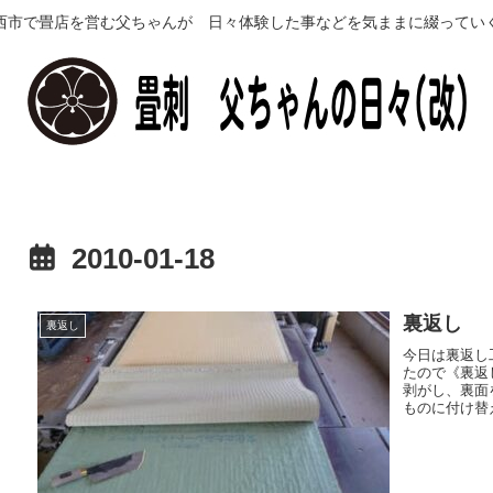
西市で畳店を営む父ちゃんが 日々体験した事などを気ままに綴ってい
2010-01-18
裏返し
裏返し
今日は裏返し
たので《裏返
剥がし、裏面
ものに付け替