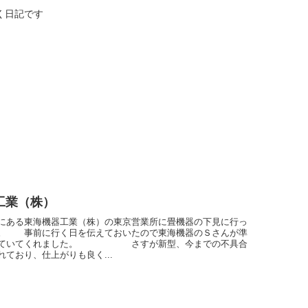
く日記です
工業（株）
にある東海機器工業（株）の東京営業所に畳機器の下見に行っ
。 事前に行く日を伝えておいたので東海機器のＳさんが準
っていてくれました。 さすが新型、今までの不具合
れており、仕上がりも良く...