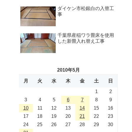
ダイケン市松銀白の入替工
事
千葉県産稲ワラ畳床を使用
した新畳入れ替え工事
2010年5月
月
火
水
木
金
土
日
1
2
3
4
5
6
7
8
9
10
11
12
13
14
15
16
17
18
19
20
21
22
23
24
25
26
27
28
29
30