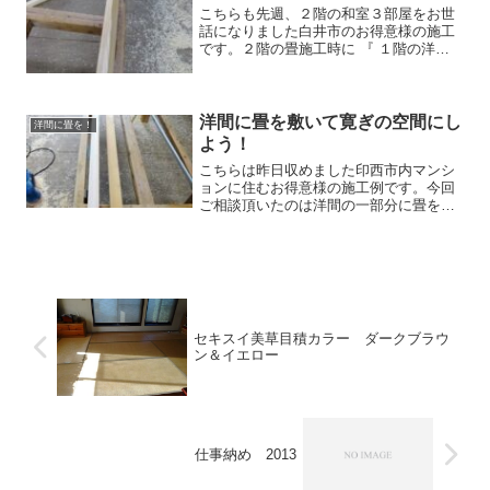
こちらも先週、２階の和室３部屋をお世
話になりました白井市のお得意様の施工
です。２階の畳施工時に 『 １階の洋間
に絨毯が敷いてあるんだけど一部分、畳
に出来ない？？ 』 とのご相談を受け、
『 もちろん出来ますよ！！お任せくださ
い！！ 』 と今...
洋間に畳を敷いて寛ぎの空間にし
洋間に畳を！
よう！
こちらは昨日収めました印西市内マンシ
ョンに住むお得意様の施工例です。今回
ご相談頂いたのは洋間の一部分に畳を敷
く事ができないか？です。もちろん私の
得意分野早速施工開始です。畳を作り終
えたら、木枠作り。 2寸
角の赤松クリア材を電気...
セキスイ美草目積カラー ダークブラウ
ン＆イエロー
仕事納め 2013