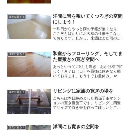
え）を担当してもらい、私が和室への変
更仕事を担当です。インテリアコーディ
ネーターの資格を持つ背の高いイケメン
の旦那さんと一昨日ご出産...
洋間に畳を敷いてくつろぎの空間
洋間に畳を！
にしよう！
一昨日からやっと雨の予報が無くなり、
ここぞとばかりにお客様の仕事をこなし
ております。しかし、来週はまた雨の1週
間（困）今日はお得意様の裏返し工事と
新築の残り仕事。午後1番には先週ＨＰよ
りご相談頂きました八千代市マンション
和室からフローリング、そしてま
洋間に畳を！
のお客様の納品に伺い...
た畳敷きの寛ぎ空間へ
あっという間に8月も過ぎ、おかげ様で忙
しく７月７日（日）を最後に休みなく動
いております。もうすぐお盆休み、やっ
とゆっくり出来そうです。さてこちらは
先月ご相談頂きました市内のお客様の施
工です。数年前ご購入した戸建て住宅。
リビングに家族の寛ぎの場を
洋間に畳を！
２階の和室８畳間がフロ...
こちらは本日納めました我孫子市マンシ
ョンの置き畳施工です。リビングに四畳
半サイズで置き畳を作ってほしいとご相
談頂き、お見積り時に説明後ご注文頂き
ました。既製品タイプでなく先行き裏返
しや表替えも出来るよう30㎜厚の施工品
と木枠の製作もお受けし...
洋間にも寛ぎの空間を
洋間に畳を！