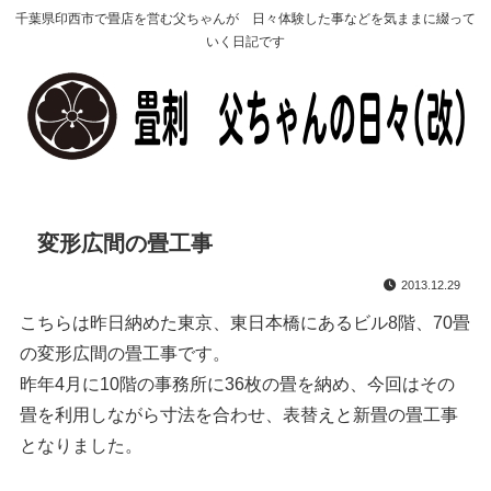
千葉県印西市で畳店を営む父ちゃんが 日々体験した事などを気ままに綴って
いく日記です
変形広間の畳工事
2013.12.29
こちらは昨日納めた東京、東日本橋にあるビル8階、70畳
の変形広間の畳工事です。
昨年4月に10階の事務所に36枚の畳を納め、今回はその
畳を利用しながら寸法を合わせ、表替えと新畳の畳工事
となりました。