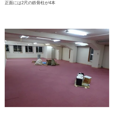
正面には2尺の鉄骨柱が4本