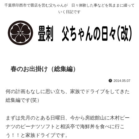
千葉県印西市で畳店を営む父ちゃんが 日々体験した事などを気ままに綴って
いく日記です
春のお出掛け（総集編）
2014.05.07
何の計画もなしに思い立ち、家族でドライブをしてきた
総集編です(笑）
まずは先月のとある日曜日、今から房総館山に木村ピー
ナツのピーナツソフトと相浜亭で海鮮丼を食べに行こ
う！！と家族ドライブです。