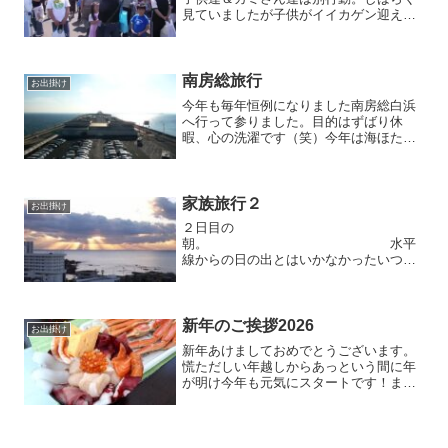
見ていましたが子供がイイカゲン迎えに
来てお腹がへったからご飯にしようとい
うので畳のブースを離れ昼食へ。食事を
済ませ色々見て回り会場のメインステー
ジへ。帆船 日本丸 ...
南房総旅行
お出掛け
今年も毎年恒例になりました南房総白浜
へ行って参りました。目的はずばり休
暇、心の洗濯です（笑）今年は海ほたる
が通行料、ＥＴＣ割引８００円になった
事もあり、行きに寄り道。 開
通した当初は４千円の通行料、前売り券
を買って行っても3,500...
家族旅行２
お出掛け
２日目の
朝。 水平
線からの日の出とはいかなかったいつも
の生活では味わえない素晴らしい朝。朝
風呂に入り、朝食をとり、近くの漁港ま
で釣りへ。昨日釣具屋のおばさんに聞く
とアジがあがっているとの事だったので
新年のご挨拶2026
お出掛け
早速！海水が綺麗...
新年あけましておめでとうございます。
慌ただしい年越しからあっという間に年
が明け今年も元気にスタートです！まず
は神棚、畳祖神様に新年のご挨拶。朝風
呂に浸かり体を温めてからお昼ご飯に合
わせ家族分（10人分）の海鮮丼作り。海
鮮丼（マグロ・鯛・サー...