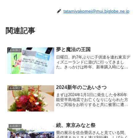
tatamiyakomei@mui.biglobe.ne.jp
関連記事
夢と魔法の王国
お出掛け
日曜日、約7年ぶりに子供達を連れ東京デ
ィズニーランドに遊びに行ってきまし
た。きっかけは昨年、新車購入時になん
と特等のディズニーペアチケットが当
選！1年間の入園期間の期限が迫り、子供
達の分を買い足したという訳です。本当
に久しぶりですので1日存...
2024新年のごあいさつ
お出掛け
まずは2024年1月1日に発生した令和6年
能登半島地震でお亡くなりになられた方
のご冥福をお祈りすると共に被害に遭わ
れた全ての方にお見舞い申し上げます。
少しでも早い救出、復旧を願いこれ以上
の被害が拡大しない事を心より祈りま
す。改めて新年明けま...
続、東京みなと祭
お出掛け
畳の展示を佐合畳店さんと見ている間、
子供達＆カミさん達は別行動。しばらく