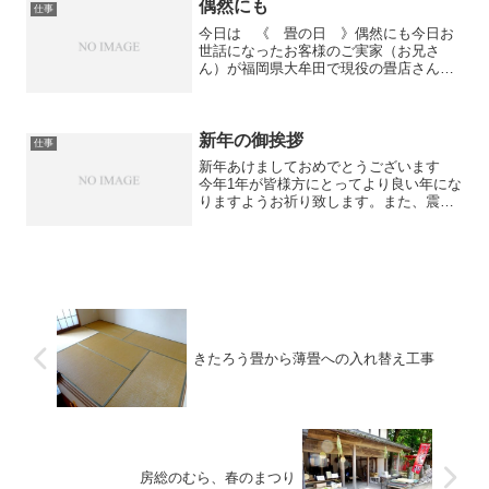
に買出しを済ませ撤収...
偶然にも
仕事
今日は 《 畳の日 》偶然にも今日お
世話になったお客様のご実家（お兄さ
ん）が福岡県大牟田で現役の畳店さんだ
という！うちに直接頼みに来て頂いたの
だが、その時話を聞くとご実家が畳店。
大抵、実家や親戚が畳店だったり材料商
の場合、材料はお客様持ちで...
新年の御挨拶
仕事
新年あけましておめでとうございます
今年1年が皆様方にとってより良い年にな
りますようお祈り致します。また、震災
からの復興、原発の問題などがより多く
進みますよう心より御祈念致します。そ
れでは、このブログに訪れてくださって
いる皆々様、今年も宜し...
きたろう畳から薄畳への入れ替え工事
房総のむら、春のまつり