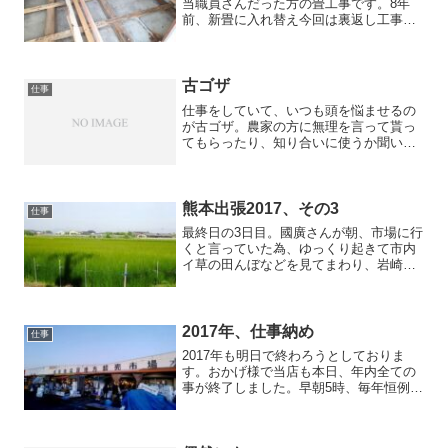
当職員さんだった方の畳工事です。8年
前、新畳に入れ替え今回は裏返し工事の
予定でした。ところが脱衣所からの水漏
れの影響で和室の床板（コンパネ）が腐
食し抜け落ちる状態に。畳の裏にも黒カ
ビが生え使用できる状態で...
古ゴザ
仕事
仕事をしていて、いつも頭を悩ませるの
が古ゴザ。農家の方に無理を言って貰っ
てもらったり、知り合いに使うか聞いて
みたり。それでもすぐに沢山たまってし
まい処分に困っていた。前々から考えて
いたのだが、うちの店は主要道路の県道
に面していて車庫のところ...
熊本出張2017、その3
仕事
最終日の3日目。國廣さんが朝、市場に行
くと言っていた為、ゆっくり起きて市内
イ草の田んぼなどを見てまわり、岩崎神
社に参拝。 國廣さんと合流し最終日は
私設市場巡り。時期的に刈り取り前とい
う事で市場に並ぶ品物は少量のみ。私が
使用している在来種や夕...
2017年、仕事納め
仕事
2017年も明日で終わろうとしておりま
す。おかげ様で当店も本日、年内全ての
事が終了しました。早朝5時、毎年恒例と
なりました成田市の公設市場へお正月の
買出しへ。 本マグロの解体ショーが
行われるという事でしたが、混みあう前