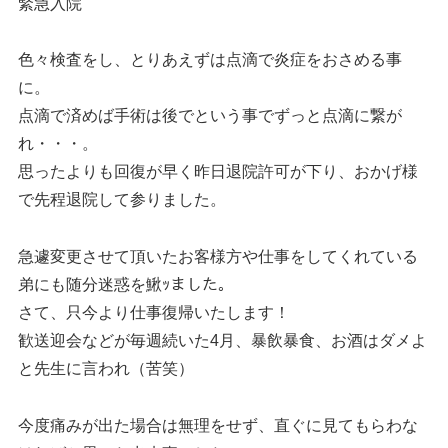
緊急入院
色々検査をし、とりあえずは点滴で炎症をおさめる事
に。
点滴で済めば手術は後でという事でずっと点滴に繋が
れ・・・。
思ったよりも回復が早く昨日退院許可が下り、おかげ様
で先程退院して参りました。
急遽変更させて頂いたお客様方や仕事をしてくれている
弟にも随分迷惑を鰍ｯました。
さて、只今より仕事復帰いたします！
歓送迎会などが毎週続いた4月、暴飲暴食、お酒はダメよ
と先生に言われ（苦笑）
今度痛みが出た場合は無理をせず、直ぐに見てもらわな