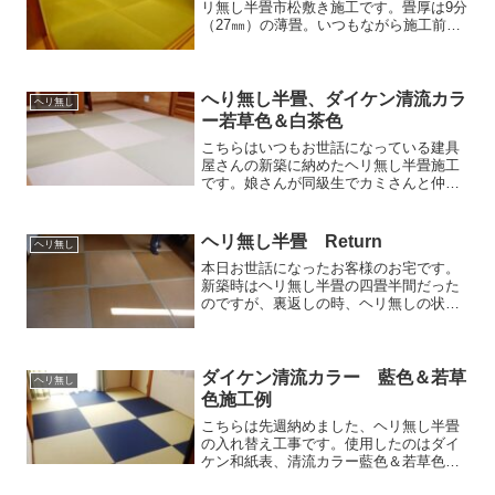
リ無し半畳市松敷き施工です。畳厚は9分
（27㎜）の薄畳。いつもながら施工前の
写真を撮り忘れました 採寸から納品
まで毎回夕方遅い時間にお伺いし、ご迷
惑をお鰍ｯしました。キッチリ仕上がりお
喜び頂きましたので...
へり無し半畳、ダイケン清流カラ
ヘリ無し
ー若草色＆白茶色
こちらはいつもお世話になっている建具
屋さんの新築に納めたヘリ無し半畳施工
です。娘さんが同級生でカミさんと仲が
良いという事もあり、納品にはカミさん
も連れて行きました。 使用したのはダ
イケン和紙表清流カラー若草色＆白茶色
ヘリ無し半畳 Return
ヘリ無し
の2色使い。同級生の娘さ...
本日お世話になったお客様のお宅です。
新築時はヘリ無し半畳の四畳半間だった
のですが、裏返しの時、ヘリ無しの状態
では裏返せないと言われ縁付きへ変更の
裏返しをし、縁付き半畳間となったお部
屋でした。 それをまた、ヘリ無し
に戻して欲しいとのご相談...
ダイケン清流カラー 藍色＆若草
ヘリ無し
色施工例
こちらは先週納めました、ヘリ無し半畳
の入れ替え工事です。使用したのはダイ
ケン和紙表、清流カラー藍色＆若草色の2
色。コントラストのハッキリしたモダン