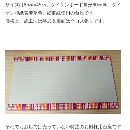
サイズは85㎝×45㎝、ダイケンボードⅢ形60㎜厚、ダイ
ケン和紙表若草色、繧繝縁使用の台座です。
価格上、施工法は略式＆裏面はクロス張りです。
それでもお店では売っていない特注のお雛様用台座です