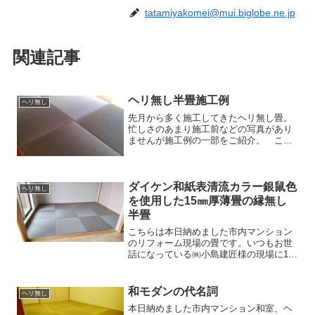
tatamiyakomei@mui.biglobe.ne.jp
関連記事
ヘリ無し半畳施工例
ヘリ無し
先月から多く施工してきたヘリ無し畳。
忙しさのあまり施工前などの写真があり
ませんが施工例の一部をご紹介。 こち
らは隣町白井市のお客様。七畳半間、ヘ
リ無し半畳（15枚）和室の表替え工事を
お世話になりました。忙しさのあまり施
工前、施工後の写真を撮...
ダイケン和紙表清流カラー銀鼠色
ヘリ無し
を使用した15㎜厚薄畳の縁無し
半畳
こちらは本日納めました市内マンション
のリフォーム現場の畳です。いつもお世
話になっている㈱小島建匠様の現場に15
㎜厚の薄畳、ヘリ無し半畳を納めてまい
りました。15㎜厚薄畳床ゼットロン＆ダ
イケン清流カラー銀鼠色ただでさえ手間
和モダンの代名詞
ヘリ無し
が掛かるヘリ無し半畳...
本日納めました市内マンション和室、ヘ