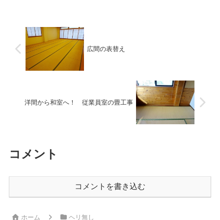
な和室になりました。うっかり施工前の
写真を取り忘れ。完成写真のみです
（汗） 一見...
広間の表替え
洋間から和室へ！ 従業員室の畳工事
コメント
コメントを書き込む
ホーム
ヘリ無し