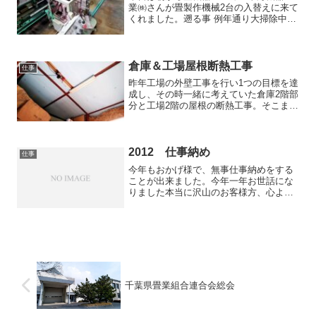
業㈱さんが畳製作機械2台の入替えに来て
くれました。遡る事 例年通り大掃除中の
昨年末28日夕方5時過ぎ、4台ある畳製作
機械の最後の一台を掃除中（主電源は切
っていたのですが）使用したパーツクリ
ーナーが原因で機...
倉庫＆工場屋根断熱工事
仕事
昨年工場の外壁工事を行い1つの目標を達
成し、その時一緒に考えていた倉庫2階部
分と工場2階の屋根の断熱工事。そこまで
忙しい時期でない1月後半から2月頭まで
にやってしまおうと考え、仕事の段取り
を上手く決めながら弟と2人、実行しまし
た鉄骨造りの工...
2012 仕事納め
仕事
今年もおかげ様で、無事仕事納めをする
ことが出来ました。今年一年お世話にな
りました本当に沢山のお客様方、心より
感謝申し上げます。また、年内施工が間
に合わず来年度にして頂きました多くの
お客様方、大変御迷惑をお鰍ｯいたしまし
た m(_ _)m来年...
千葉県畳業組合連合会総会