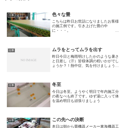
色々な畳
仕事
こちらは昨日お世話になりましたお客様
の施工例です。引き上げた畳の中
に・・・。
糸が鰍ｩっていない部分を釘
で留めていました ダイケン和紙
表銀白若草色を使った施工で
す。 施工
ムラをとってムラを出す
仕事
後 ...
昨日今日と梅雨明けしたかのような暑さ
と日差し（汗）皆様体調の程いかがでし
ょうか？！熱中症、気を付けましょう
ね。以前は他所の畳屋さんがやった仕事
を施工するということが良くありますよ
ね。剥がしてみると、《畳屋》さんなら
凸凹を直す為ワラやイグサ、...
冬至
仕事
今日は冬至。ようやく明日で年内施工分
の夜なべも終了です。ゆず湯に入って体
を温め明日も頑張りましょう
この先への決断
仕事
本日は朝から畳機器メーカー東海機器工