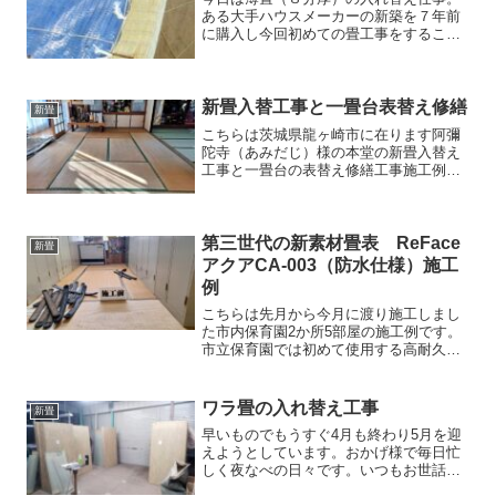
ある大手ハウスメーカーの新築を７年前
に購入し今回初めての畳工事をすること
に。下見に伺った時、畳をみると寸法も
悪く施工も悪い。お客様は最初表替えを
希望だったのだがこれではちょっ
と・・・ということで入れ替え工...
新畳入替工事と一畳台表替え修繕
新畳
こちらは茨城県龍ヶ崎市に在ります阿彌
陀寺（あみだじ）様の本堂の新畳入替え
工事と一畳台の表替え修繕工事施工例で
す。お世話になっている茨城県龍ケ崎市
の八田工務店様より昨年末にご連絡頂き
本堂にある一畳台の修繕を頼まれまし
た。年末の忙しさとご住職の...
第三世代の新素材畳表 ReFace
新畳
アクアCA-003（防水仕様）施工
例
こちらは先月から今月に渡り施工しまし
た市内保育園2か所5部屋の施工例です。
市立保育園では初めて使用する高耐久塩
ビレザー畳表【ReFace】リフェイス ア
クア（防水仕様）CA-003を使用した畳表
替え工事と新畳入れ替え工事になりま
ワラ畳の入れ替え工事
新畳
す。素材はペ...
早いものでもうすぐ4月も終わり5月を迎
えようとしています。おかげ様で毎日忙
しく夜なべの日々です。いつもお世話に
なっている工務店様から急遽依頼された