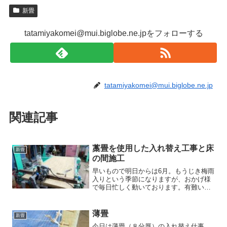
新畳
tatamiyakomei@mui.biglobe.ne.jpをフォローする
tatamiyakomei@mui.biglobe.ne.jp
関連記事
藁畳を使用した入れ替え工事と床
新畳
の間施工
早いもので明日からは6月。もうじき梅雨
入りという季節になりますが、おかげ様
で毎日忙しく動いております。有難い事
に6月の仕事もほぼ埋まっており、毎日天
気予報とにらめっこ状態です。こちらは
先日納めた八千代市のＨ様のお宅です。
薄畳
新畳
当店在庫、1番良い畳...
今日は薄畳（８分厚）の入れ替え仕事。