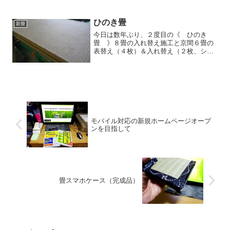
ワラ畳を使用した新畳入れ替え工事で
す。予定に無かった仕事でしたので夜な
べ対応で納めてまいりまし...
ひのき畳
新畳
今日は数年ぶり、２度目の《 ひのき
畳 》８畳の入れ替え施工と京間６畳の
表替え（４枚）＆入れ替え（２枚、シロ
アリの害により）でした。今回も使用し
たのは飛騨フォレストさんが作る100％
ひのき畳です。岐阜県萩原町から送られ
てきます。ひのきのスライ...
モバイル対応の新規ホームページオープ
ンを目指して
畳スマホケース（完成品）