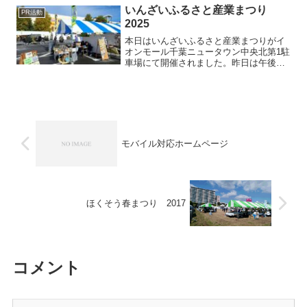
（土）、午前１０時～午後３...
いんざいふるさと産業まつり
PR活動
2025
本日はいんざいふるさと産業まつりがイ
オンモール千葉ニュータウン中央北第1駐
車場にて開催されました。昨日は午後か
ら雨が降り、昨晩はものすごい豪雨。天
気が心配されましたが明け方には雨が止
み天気が回復し快晴！昨年は雨で中止だ
っただけにホッと一安心...
モバイル対応ホームページ
ほくそう春まつり 2017
コメント