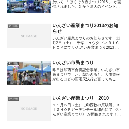
於いて 『 ほくそう春まつり2018 』 が開
催されました。朝から晴天のイベント日
和！今回は親子3人での出店。私が畳に関
するお客様の対応、カミさんがコースタ
ー作り、末娘が会計を担当です。 出
店準備完了で...
いんざい産業まつり2013のお知
PR活動
らせ
いんざい産業まつりのお知らせです 11
月2日（土）、千葉ニュウタウン ＢＩＧ
ＨＯＰにて いんざい産業まつり2013 が
開催されます。今年も張り切って出店致
しますので、是非産業まつりへお越しく
ださいませ！！開催時間は午前10時～午
いんざい市民まつり
PR活動
後3時まで、...
昨日は印西市合併記念事業、いんざい市
民まつりでした。朝起きると、大雨警報
が出るほどの雨雨天決行と言ってもこれ
では・・・と思うほどでした。しかし、
準備をして工場を出る頃になるとほとん
ど雨も上がり、会場で準備をする頃には
雨の心配も無くなりました...
いんざい産業まつり 2010
PR活動
１１月６日（土）に印西牧の原駅隣、Ｂ
ＩＧＨＯＰガーデンモール印西にて 《い
んざい産業まつり》 が開催されます！Ｂ
ＩＧＨＯＰで行なわれるのは今回で３回
目。今年も張り切って 出店いたします
開催日時：平成２２年１１月６日