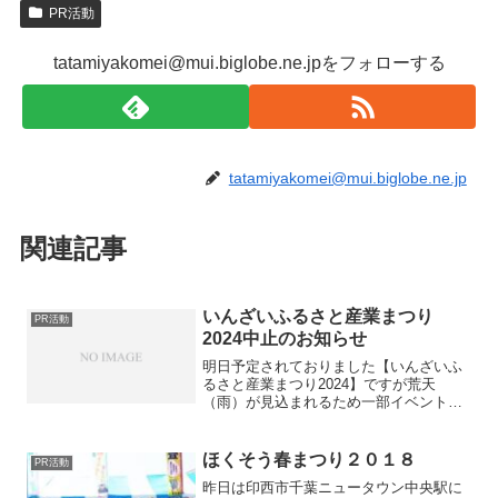
PR活動
tatamiyakomei@mui.biglobe.ne.jpをフォローする
tatamiyakomei@mui.biglobe.ne.jp
関連記事
いんざいふるさと産業まつり
PR活動
2024中止のお知らせ
明日予定されておりました【いんざいふ
るさと産業まつり2024】ですが荒天
（雨）が見込まれるため一部イベントを
除き中止となりました。楽しみにして頂
いておりましたお客様にはご迷惑お掛け
致します。私自身も非常に残念ですが天
ほくそう春まつり２０１８
PR活動
気には敵いません。用意し...
昨日は印西市千葉ニュータウン中央駅に