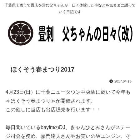
千葉県印西市で畳店を営む父ちゃんが 日々体験した事などを気ままに綴って
いく日記です
ほくそう春まつり2017
2017.04.13
4月23日(日）に千葉ニュータウン中央駅に於いて今年も
≪ほくそう春まつり≫が開催されます。
この催しに当店も出店販売を行います！！
毎日聞いているbayfmのDJ、きゃんひとみさんがステー
ジ司会を務め、嘉門達夫さんやお笑いのＷエンジン、そ