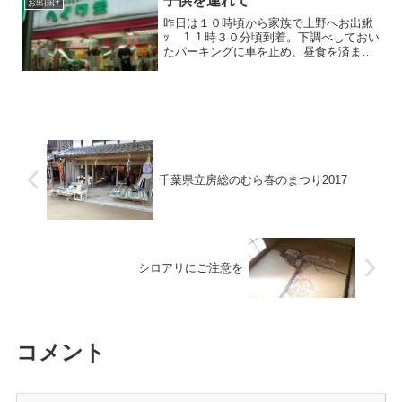
子供を連れて
お出掛け
昨日は１０時頃から家族で上野へお出鰍
ｯ １１時３０分頃到着。下調べしておい
たパーキングに車を止め、昼食を済ませ
てからまずはカミさん希望の日暮里へ
ここへはテレビでお馴染みの洋服屋ヘイ
ワ堂がお目当て。 どんなも
のだろうとグループ店舗...
千葉県立房総のむら春のまつり2017
シロアリにご注意を
コメント