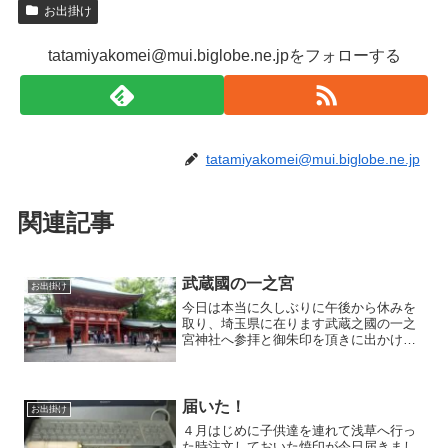
お出掛け
tatamiyakomei@mui.biglobe.ne.jpをフォローする
tatamiyakomei@mui.biglobe.ne.jp
関連記事
武蔵國の一之宮
お出掛け
今日は本当に久しぶりに午後から休みを
取り、埼玉県に在ります武蔵之國の一之
宮神社へ参拝と御朱印を頂きに出かけま
した。目的地は氷川神社と氷川女體神社
です。我が家からは有料道路を使って1時
間半の距離。氷川神社に着いたのが午後2
時半でした。流石に日...
届いた！
お出掛け
４月はじめに子供達を連れて浅草へ行っ
た時注文しておいた焼印が今日届きまし