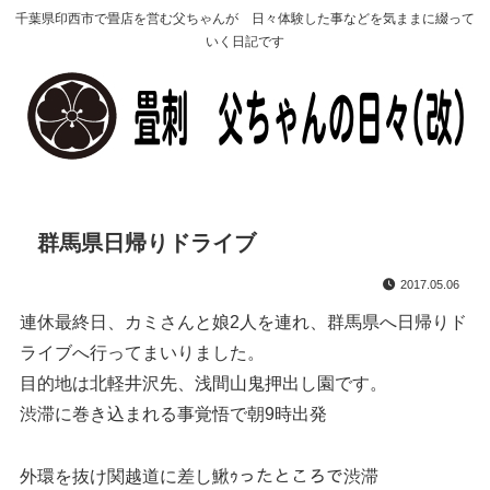
千葉県印西市で畳店を営む父ちゃんが 日々体験した事などを気ままに綴って
いく日記です
群馬県日帰りドライブ
2017.05.06
連休最終日、カミさんと娘2人を連れ、群馬県へ日帰りド
ライブへ行ってまいりました。
目的地は北軽井沢先、浅間山鬼押出し園です。
渋滞に巻き込まれる事覚悟で朝9時出発
外環を抜け関越道に差し鰍ｩったところで渋滞