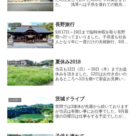
た。 浅草へは子供を連れての観光と
いう名目で自分の行きたかった店や欲し
かった物を見にあっちへこっちへ・・・
ちゃんと子供達にも花やしきのフリーパ
スチケットを注文しておい...
長野旅行
お出掛け
9月17日～19日まで臨時休暇を取り長野
県へ行ってまいりました。子供達も社会
人となり年に一度だけの夫婦旅行。9月
18日が結婚して今年で31周年記念日。昨
年は真珠婚式という事で三重県伊勢神宮
を中心に鳥羽などを巡り今年は以前から
行ってみたかった...
夏休み2018
お出掛け
当店も12日（日）～16日（木）までお盆
休みを頂きました。12日はお付き合いの
あるところへ1日を鰍ｯて新盆お見舞いで
した。13日は私有地の草刈り今の時期の
雑草は雨も降らないのに恐ろしいほど早
く伸びます。 こちら一日中、日陰
にならないので...
茨城ドライブ
お出掛け
世間では3連休が先週から続いております
が当店は有難い事にお仕事でした。9月最
後の日曜日は仕事をする予定でしたが思
いもかけずお休みとなり、以前から行っ
てみたかった茨城県笠間市にある石切り
山脈へ。お昼前に家を出て自宅から笠間
市までは有料道路を使...