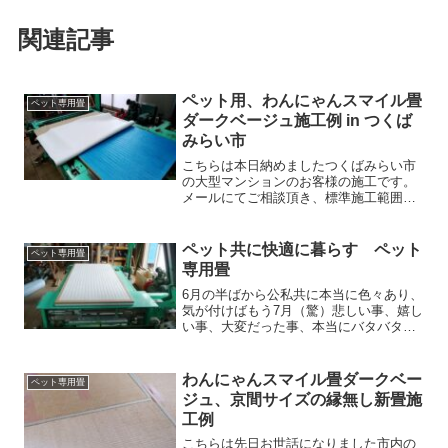
関連記事
ペット用、わんにゃんスマイル畳
ペット専用畳
ダークベージュ施工例 in つくば
みらい市
こちらは本日納めましたつくばみらい市
の大型マンションのお客様の施工です。
メールにてご相談頂き、標準施工範囲外
（出張諸経費が掛かる地域）にも拘らず
ご注文頂きました。午前中は雨でしたが
午後から雨が上がる予報でしたので予定
ペット共に快適に暮らす ペット
ペット専用畳
通り施工となりました。現...
専用畳
6月の半ばから公私共に本当に色々あり、
気が付けばもう7月（驚）悲しい事、嬉し
い事、大変だった事、本当にバタバタし
ておりました。ちょっと前の施工になり
ますが、ペットの排泄物に困ったお客様
からの依頼で塩ビレザー使用の新畳工事
わんにゃんスマイル畳ダークベー
ペット専用畳
を行ないました。まず...
ジュ、京間サイズの縁無し新畳施
工例
こちらは先日お世話になりました市内の