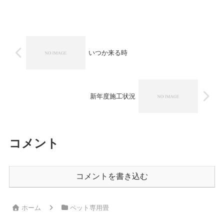
に悩まされご相談頂きました千葉市のお
客様、ホームページよりご相談頂き、ご
注文頂きました。今回ご検討頂いたのは
排泄物や傷などに強いペッ...
いつか来る時
新年度施工状況
コメント
コメントを書き込む
ホーム
ペット専用畳