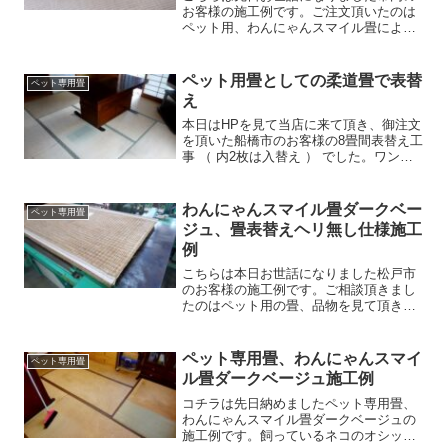
お客様の施工例です。ご注文頂いたのは
ペット用、わんにゃんスマイル畳による
新畳入れ替え工事です。四畳半のお部屋
は関東間よりも大きな京間サイズ。わん
にゃんスマイル畳、カラーは只今1番人気
ペット用畳としての柔道畳で表替
ペット専用畳
のダークベージュを使用...
え
本日はHPを見て当店に来て頂き、御注文
を頂いた船橋市のお客様の8畳間表替え工
事 （ 内2枚は入替え ） でした。ワンち
ゃんの排泄物に困り （ 病気がちでお腹
が弱いというコーギー ） 、いつも頼ん
でいる畳屋さんでネットで見たペット用
わんにゃんスマイル畳ダークベー
ペット専用畳
畳にしたい...
ジュ、畳表替えヘリ無し仕様施工
例
こちらは本日お世話になりました松戸市
のお客様の施工例です。ご相談頂きまし
たのはペット用の畳、品物を見て頂きな
がらお見積りを出し、ご注文頂きまし
た。現状使用されているのは台湾製のワ
ラ畳。畳自体はしっかりしていましたの
ペット専用畳、わんにゃんスマイ
ペット専用畳
で表替え工事（ヘリ無し仕様...
ル畳ダークベージュ施工例
コチラは先日納めましたペット専用畳、
わんにゃんスマイル畳ダークベージュの
施工例です。飼っているネコのオシッコ