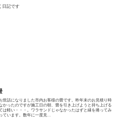
く日記です
畳
お世話になりました市内お客様の畳です。昨年末のお見積り時
なかったのですが施工日の朝、畳を引き上げようと持ち上げる
ては軽い・・・。ワラサンドじゃなかったはずと縁を捲ってみ
っています。数年に一度見...