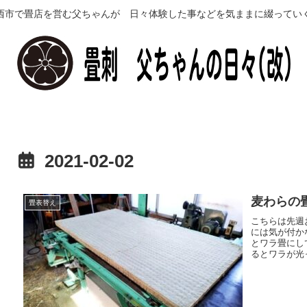
西市で畳店を営む父ちゃんが 日々体験した事などを気ままに綴ってい
2021-02-02
麦わらの
畳表替え
こちらは先週
には気が付か
とワラ畳にし
るとワラが光