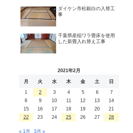
ダイケン市松銀白の入替工
事
千葉県産稲ワラ畳床を使用
した新畳入れ替え工事
2021年2月
月
火
水
木
金
土
日
1
2
3
4
5
6
7
8
9
10
11
12
13
14
15
16
17
18
19
20
21
22
23
24
25
26
27
28
« 1月
3月 »