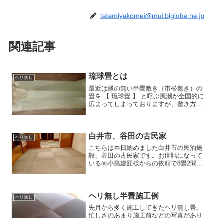
tatamiyakomei@mui.biglobe.ne.jp
関連記事
琉球畳とは
ヘリ無し
最近は縁の無い半畳敷き（市松敷き）の
畳を 【 琉球畳 】 と呼ぶ風潮が全国的に
広まってしまっておりますが、敷き方や
ヘリ無し半畳が琉球畳ではありません。
今日も、あるお客様から琉球畳の部屋に
したいという相談を受けましたが、殆ん
どの方が間違った情...
白井市、谷田の古民家
ヘリ無し
こちらは本日納めました白井市の民泊施
設、谷田の古民家です。お世話になって
いる㈱小島建匠様からの依頼で8畳2間、
床暖対応薄畳ヘリ無し半畳を施工。畳床
は奈良県から取り寄せた床暖専用の薄畳
【都畳】にダイケン清流カラー銀鼠色を
使用。床暖対応のヘリ無...
ヘリ無し半畳施工例
ヘリ無し
先月から多く施工してきたヘリ無し畳。
忙しさのあまり施工前などの写真があり