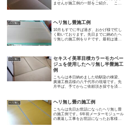
ませんが施工例の一部をご紹介。 こち
らは隣町白井市のお客様。七畳半間、ヘ
リ無し半畳（15枚）和室の表替え工事を
お世話になりました。忙しさのあまり施
工前、施工後の写真を撮...
ヘリ無し畳施工例
ヘリ無し
10月もすでに半ば過ぎ、おかげ様で忙し
く動いております。先日までに納めたヘ
リ無しの施工例をＵＰです。最初は連日
の夜なべで仕上げましたヘリ無し半畳間
です。使用している表は熊本県八代市千
丁町の深川俊一さんの目積表（綿々Ｗ）
です。ちなみに深川さん...
セキスイ美草目積カラーモカベー
ヘリ無し
ジュを使用したヘリ無し半畳施工
例
こちらは本日納めました幼馴染の棟梁、
廣瀬工務店様の八千代市の現場です。先
月半ば、予てからご依頼頂き採寸を済ま
せ、夜なべ等で仕上げた畳を棟梁と共に
納品して参りました。施工前の和室 施
工後の和室 セキスイ美草目積カラー1
ヘリ無し畳の施工例
ヘリ無し
番人気の色、モカベージ...
こちらは先日お世話になったヘリ無し畳
の施工例です。6年前メーターモジュール
の裏返し工事をお世話になったお客様か
らご注文頂き、今回はヘリ無し半畳への
入れ替え工事となりまし