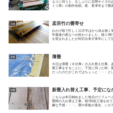
もりに伺うと、久しぶりに京間サイズの
ミリ厚）の制作依頼。夜、君津市まで畳床6
孟宗竹の畳寄せ
新畳
おかげ様で忙しく11月半ばから休み無
年最後の夜なべが終わりました。残り3
を望まれましたが対応出来ず来年にして頂
薄畳
新畳
今日は薄畳（８分厚）の入れ替え仕事。
畳工事をすることに。下見に伺った時、
だったのだがこれではちょっと・・・とい
新畳入れ替え工事、予定にな
新畳
こちらは本日納めました地元のリフォーム
畳間の入れ替え工事。朝7時前工場を出
嫌な予感・・・。畳や床板が過去、シロアリ