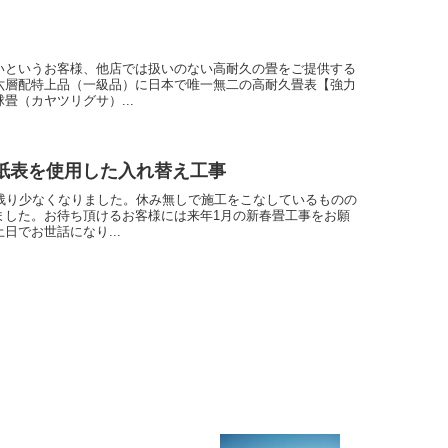
いというお客様、他店では扱いのない高耐久の畳をご提供する
六層配特上品（一級品）に日本で唯一無二の高耐久畳表【強力
畳（カヤツリグサ）...
紙表を使用した入れ替え工事
も残り少なくなりました。休み無しで施工をこなしているものの
ました。お待ち頂けるお客様には来年1月の新春畳工事をお願
日でお世話になり...