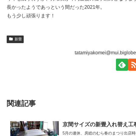
長かったようであっという間だった2021年。
もう少し頑張ります！
新畳
tatamiyakomei@mui.big
関連記事
京間サイズの新畳入れ替え工
新畳
5月の連休、房総のむら春のまつり出店