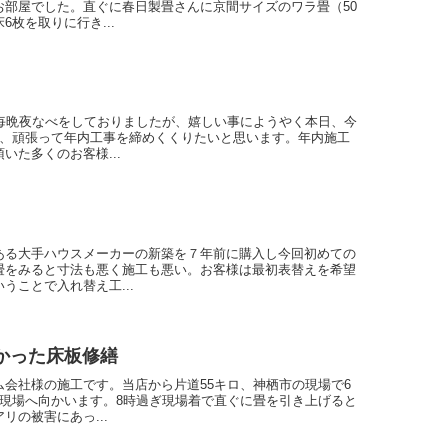
お部屋でした。直ぐに春日製畳さんに京間サイズのワラ畳（50
枚を取りに行き...
く毎晩夜なべをしておりましたが、嬉しい事にようやく本日、今
軒、頑張って年内工事を締めくくりたいと思います。年内施工
いた多くのお客様...
ある大手ハウスメーカーの新築を７年前に購入し今回初めての
畳をみると寸法も悪く施工も悪い。お客様は最初表替えを希望
うことで入れ替え工...
かった床板修繕
会社様の施工です。当店から片道55キロ、神栖市の現場で6
て現場へ向かいます。8時過ぎ現場着で直ぐに畳を引き上げると
の被害にあっ...