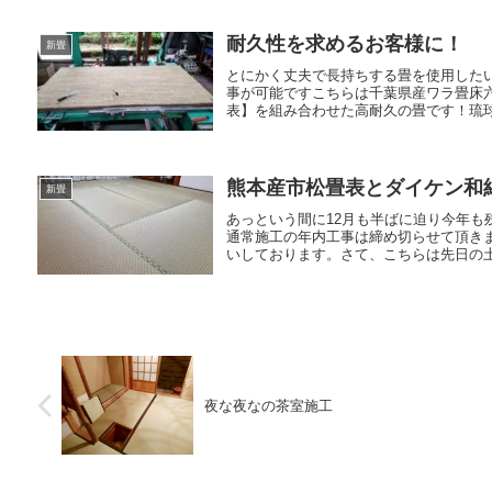
耐久性を求めるお客様に！
新畳
とにかく丈夫で長持ちする畳を使用した
事が可能ですこちらは千葉県産ワラ畳床
表】を組み合わせた高耐久の畳です！琉球
熊本産市松畳表とダイケン和
新畳
あっという間に12月も半ばに迫り今年
通常施工の年内工事は締め切らせて頂き
いしております。さて、こちらは先日の土
夜な夜なの茶室施工