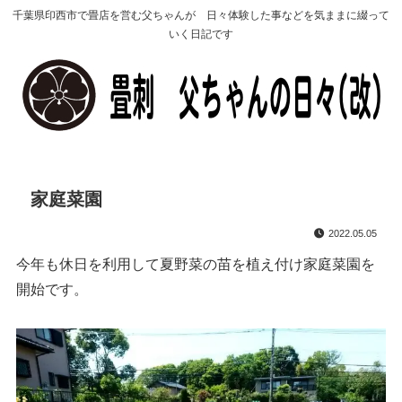
千葉県印西市で畳店を営む父ちゃんが 日々体験した事などを気ままに綴って
いく日記です
家庭菜園
2022.05.05
今年も休日を利用して夏野菜の苗を植え付け家庭菜園を
開始です。