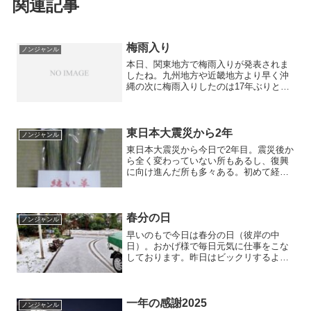
関連記事
梅雨入り
ノンジャンル
本日、関東地方で梅雨入りが発表されま
したね。九州地方や近畿地方より早く沖
縄の次に梅雨入りしたのは17年ぶりとい
う事です。そうは言っても今年の4月5月
は例年より雨が多く梅雨の走りでした
が、とうとう畳屋の一番嫌な季節が始ま
りました。これからの季...
東日本大震災から2年
ノンジャンル
東日本大震災から今日で2年目。震災後か
ら全く変わっていない所もあるし、復興
に向け進んだ所も多々ある。初めて経験
した震度6弱、足を踏ん張り工場が潰れる
のではないか？ 家族は大丈夫か？ 自
宅は無事なのか？ 色々な思いが巡った
あの日・・・。隣町の...
春分の日
ノンジャンル
早いのもで今日は春分の日（彼岸の中
日）。おかげ様で毎日元気に仕事をこな
しております。昨日はビックリするよう
な荒天でした。隣町のお客様の引き上げ
に向かう朝、工場を出るときにポツポツ
降ってきたのですがお客様の付近は何と
かセーフ。ところが最後の１...
一年の感謝2025
ノンジャンル