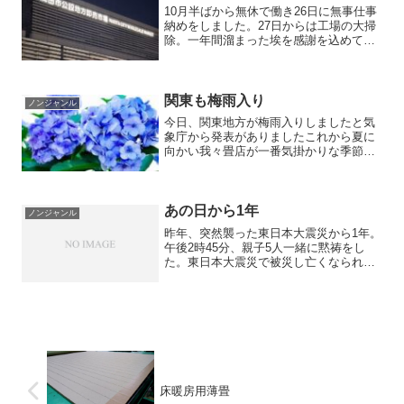
10月半ばから無休で働き26日に無事仕事
納めをしました。27日からは工場の大掃
除。一年間溜まった埃を感謝を込めて綺
麗にします。工場は3棟に分かれておりま
すので一人で行う大掃除は4日間掛けて行
います。最終日の本日は朝4時半に起きて
毎年恒例の成...
関東も梅雨入り
ノンジャンル
今日、関東地方が梅雨入りしましたと気
象庁から発表がありましたこれから夏に
向かい我々畳店が一番気掛かりな季節を
迎えます天然素材の畳表（イグサ）は言
わば生もの新しい畳はお部屋の湿度に注
意し適切な温度と湿度で日頃の手入れを
行ってください古い畳にカ...
あの日から1年
ノンジャンル
昨年、突然襲った東日本大震災から1年。
午後2時45分、親子5人一緒に黙祷をし
た。東日本大震災で被災し亡くなられた
本当に多くの方々、改めて御冥福をお祈
りいたします。沢山の問題が山積みの日
本。・・・せめて子供達には明るい未来
を残してあげたい。
床暖房用薄畳