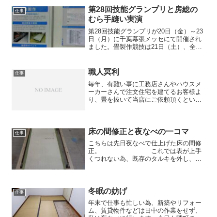
第28回技能グランプリと房総の
仕事
むら手縫い実演
第28回技能グランプリが20日（金）～23
日（月）に千葉幕張メッセにて開催され
ました。畳製作競技は21日（土）、全国
から20名の参加選手が日頃の腕を競い合
いました。私も5人の仲間が出場しました
ので応援に行きまし
職人冥利
仕事
た。 ...
毎年、有難い事に工務店さんやハウスメ
ーカーさんで注文住宅を建てるお客様よ
り、畳を抜いて当店にご依頼頂くという
仕事を年に数件頂いております。今年は
今の時点で3軒目。昔ならありえなかった
事ですが今はインターネットで情報を集
め、ホームページを見て...
床の間修正と夜なべの一コマ
仕事
こちらは先日夜なべで仕上げた床の間修
正。 これでは表が上手
くつれない為、既存のタルキを外し、利
用しながらの作り変えで
す。
熊本産糸引き表に七宝（茶）の小紋で
す 本式のスノコに変更、コンパ
冬眠の妨げ
仕事
ネ...
年末で仕事も忙しい為、新築やリフォー
ム、賃貸物件などは日中の作業をせず、