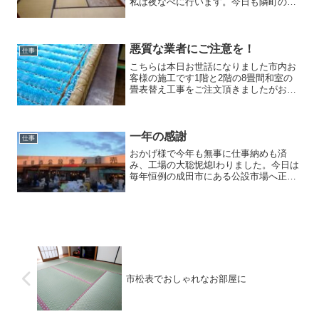
私は夜なべに行います。今日も隣町の賃
貸アパートの畳を夜引き上げに行きまし
た。 和室から畳を引き上げると、たま
に遭遇する暖かい畳の下の隙間などで冬
眠している生き物に出会う...
悪質な業者にご注意を！
仕事
こちらは本日お世話になりました市内お
客様の施工です1階と2階の8畳間和室の
畳表替え工事をご注文頂きましたがお見
積り時に畳を見ると前回施工した業者が
畳を壊しています。10年以上前、八千代
市か船橋市の業者で女性の方から『畳替
えをしませんか？』と...
一年の感謝
仕事
おかげ様で今年も無事に仕事納めも済
み、工場の大聡怩熄Iわりました。今日は
毎年恒例の成田市にある公設市場へ正月
の買出しへ。 朝6時、正月準備の
人で賑わっておりましたが、市場の中は
昨年よりも随分店舗数が減り、景気の悪
さが伺えました（悲）買...
市松表でおしゃれなお部屋に