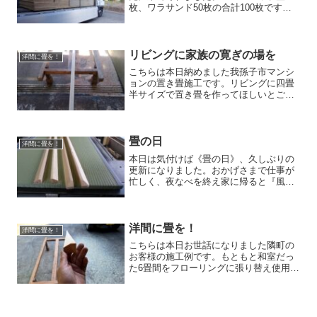
枚、ワラサンド50枚の合計100枚です広
かった倉庫はまたまた一杯に（汗） そ
して本日、4月に出店しました【ほくそう
春まつり】に来て頂いたお客様からご注
文頂き、市松表で...
リビングに家族の寛ぎの場を
洋間に畳を！
こちらは本日納めました我孫子市マンシ
ョンの置き畳施工です。リビングに四畳
半サイズで置き畳を作ってほしいとご相
談頂き、お見積り時に説明後ご注文頂き
ました。既製品タイプでなく先行き裏返
しや表替えも出来るよう30㎜厚の施工品
と木枠の製作もお受けし...
畳の日
洋間に畳を！
本日は気付けば《畳の日》、久しぶりの
更新になりました。おかげさまで仕事が
忙しく、夜なべを終え家に帰ると『風
呂、飯、寝る』の毎日でした（苦笑）皆
様の所にお伺いできず、コメントもせず
に申し訳ありません。ようやく一段落
し、５月を迎える事となります...
洋間に畳を！
洋間に畳を！
こちらは本日お世話になりました隣町の
お客様の施工例です。もともと和室だっ
た6畳間をフローリングに張り替え使用し
ていたものの やはり畳の上でゴロンとし
たいという事で洋間に敷く畳をご相談頂
きました。見積りにお伺いし周りの巾木
の高さを確認すると1...