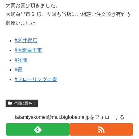
大変お喜び頂きました。
大網白里市Ｓ 様、今回も当店にご相談ご注文頂き有難う
御座いました。
#米井畳店
#大網白里市
#洋間
#畳
#フローリングに畳
洋間に畳を！
tatamiyakomei@mui.biglobe.ne.jpをフォローする