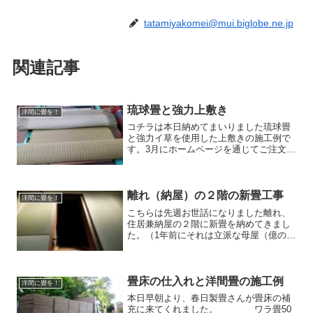
tatamiyakomei@mui.biglobe.ne.jp
関連記事
琉球畳と強力上敷き
洋間に畳を！
コチラは本日納めてまいりました琉球畳
と強力イ草を使用した上敷きの施工例で
す。3月にホームページを通じてご注文頂
きましたお客様。琉球畳を使いたいとい
う事でお時間を頂いての施工となりまし
た。 4月後半、注文しておきました大分
県産青表（七島イ）と...
離れ（納屋）の２階の新畳工事
洋間に畳を！
こちらは先週お世話になりました離れ、
住居兼納屋の２階に新畳を納めてきまし
た。（1年前にそれは立派な母屋（億の）
を建て、工務店さんの仕事でお世話にな
ったお客様）広さは20畳、真中に階段が
あるので枚数は18,5畳間となります。階
段上部に床が無い...
畳床の仕入れと洋間畳の施工例
洋間に畳を！
本日早朝より、春日製畳さんが畳床の補
充に来てくれました。 ワラ畳50