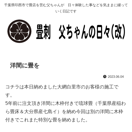
千葉県印西市で畳店を営む父ちゃんが 日々体験した事などを気ままに綴って
いく日記です
洋間に畳を
2023.06.04
コチラは本日納めました大網白里市のお客様の施工で
す。
5年前に注文頂き洋間に木枠付きで琉球畳（千葉県産稲わ
ら畳床＆大分県産七島イ）を納め今回は別の洋間に木枠
付きでこれまた特別な畳を納めました。