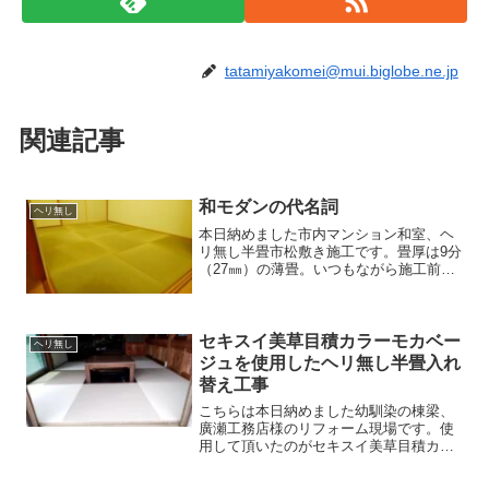
tatamiyakomei@mui.biglobe.ne.jp
関連記事
和モダンの代名詞
ヘリ無し
本日納めました市内マンション和室、ヘ
リ無し半畳市松敷き施工です。畳厚は9分
（27㎜）の薄畳。いつもながら施工前の
写真を撮り忘れました 採寸から納品
まで毎回夕方遅い時間にお伺いし、ご迷
惑をお鰍ｯしました。キッチリ仕上がりお
喜び頂きましたので...
セキスイ美草目積カラーモカベー
ヘリ無し
ジュを使用したヘリ無し半畳入れ
替え工事
こちらは本日納めました幼馴染の棟梁、
廣瀬工務店様のリフォーム現場です。使
用して頂いたのがセキスイ美草目積カラ
ーモカベージュのヘリ無し半畳。またし
てもうっかり施工前の写真を撮り忘れ真