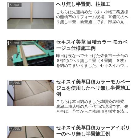
ん中には一年中使用する掘り炬燵。ピッ
ヘリ無し半畳間、柱加工
ヘリ無し
タリ納まりモダンな和室と...
こちらは先週納めた（株）小幡工務店様
の船橋市のリフォーム現場、10畳間のヘ
リ無し半畳、新畳施工です。部屋の見取
り図を見た時、嫌な予感。何故か、壁際
の手前に柱が立っているような・・・。
忙しい合間に訪れた畳待ちのご案内（大
汗）夜なべ等で何とかこ...
セキスイ美草 目積カラー モカベ
ヘリ無し
ージュ仕様施工例
昨日は夜なべで仕上げた佐倉市王子台の
Ｓ様宅にヘリ無し半畳（４畳間、８枚）
を納めてまいりました。セキスイハウス
で新築を建てたのですが、畳だけ抜いて
ＨＰ経由で当店にご依頼頂いたのでし
た。ご相談頂いたのが引渡しの３日前で
セキスイ美草目積カラーモカベー
ヘリ無し
したので、採寸から納品まで...
ジュを使用したヘリ無し半畳施工
例
こちらは本日納めました幼馴染の棟梁、
廣瀬工務店様の八千代市の現場です。先
月半ば、予てからご依頼頂き採寸を済ま
せ、夜なべ等で仕上げた畳を棟梁と共に
納品して参りました。施工前の和室 施
工後の和室 セキスイ美草目積カラー1
セキスイ美草目積カラーアイボリ
ヘリ無し
番人気の色、モカベージ...
ーのヘリ無し半畳施工例