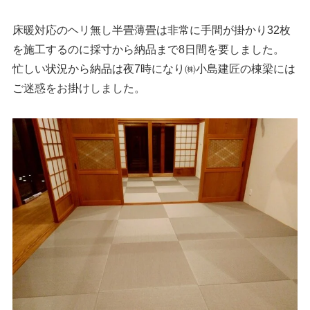
床暖対応のヘリ無し半畳薄畳は非常に手間が掛かり32枚
を施工するのに採寸から納品まで8日間を要しました。
忙しい状況から納品は夜7時になり㈱小島建匠の棟梁には
ご迷惑をお掛けしました。