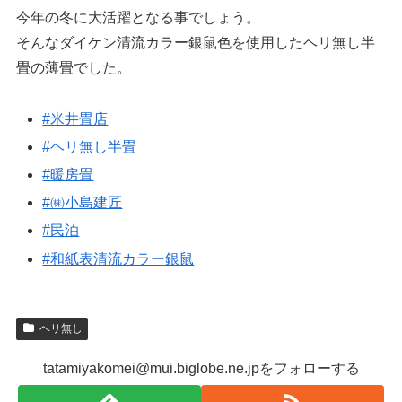
今年の冬に大活躍となる事でしょう。
そんなダイケン清流カラー銀鼠色を使用したヘリ無し半
畳の薄畳でした。
#米井畳店
#ヘリ無し半畳
#暖房畳
#㈱小島建匠
#民泊
#和紙表清流カラー銀鼠
ヘリ無し
tatamiyakomei@mui.biglobe.ne.jpをフォローする