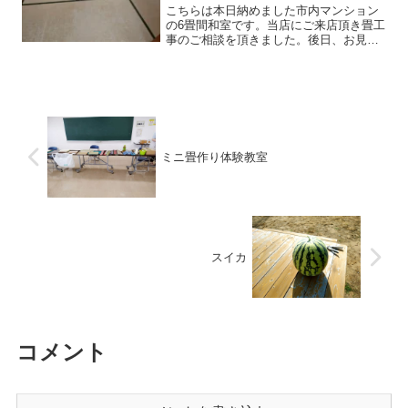
こちらは本日納めました市内マンション
の6畳間和室です。当店にご来店頂き畳工
事のご相談を頂きました。後日、お見積
りにお伺いしお客様からご注文頂きまし
たのはセキスイ美草目積カラーアイボリ
ーを使用したヘリ無し半畳市松敷きで
す。忙しい時期でしたので...
ミニ畳作り体験教室
スイカ
コメント