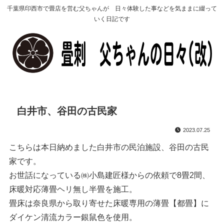
千葉県印西市で畳店を営む父ちゃんが 日々体験した事などを気ままに綴って
いく日記です
白井市、谷田の古民家
2023.07.25
こちらは本日納めました白井市の民泊施設、谷田の古民
家です。
お世話になっている㈱小島建匠様からの依頼で8畳2間、
床暖対応薄畳ヘリ無し半畳を施工。
畳床は奈良県から取り寄せた床暖専用の薄畳【都畳】に
ダイケン清流カラー銀鼠色を使用。