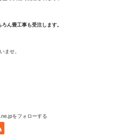
ちろん畳工事も受注します。
いませ。
lobe.ne.jpをフォローする