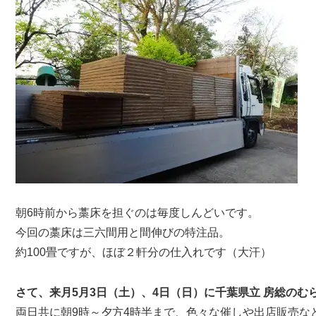
朝6時前から藁床を担ぐのは毎度しんどいです。
今回の藁床は三六間用と間伸びの特注品。
約100畳ですが、ほぼ２軒分の仕入れです（大汗）
さて、来月5月3日（土）、4日（日）に千葉県立 房総のむ
両日共に朝9時～夕方4時半まで、色々な催しや出店販売な