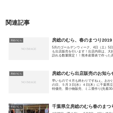
関連記事
房総のむら、春のまつり201
房総のむら
5月のゴールデンウィーク、4日（土）5
も出店販売を行います！出店内容は、大
訪れる数量限定！！熊本産畳表で作った高級
房総のむら出店販売のお知ら
房総のむら
早いもので４月も終わりですねぇ。おか
の日、５月３日(水）４日(木）に千葉県
特価売、畳小物販売、ミニ畳作り(先着30名
千葉県立房総のむら春のまつり
房総のむら