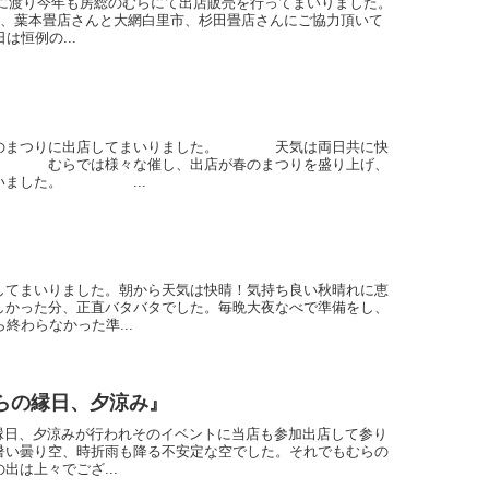
連日に渡り今年も房総のむらにて出店販売を行ってまいりました。
区、葉本畳店さんと大網白里市、杉田畳店さんにご協力頂いて
は恒例の...
春のまつりに出店してまいりました。 天気は両日共に快
。 むらでは様々な催し、出店が春のまつりを盛り上げ、
わいました。 ...
してまいりました。朝から天気は快晴！気持ち良い秋晴れに恵
しかった分、正直バタバタでした。毎晩大夜なべで準備をし、
終わらなかった準...
らの縁日、夕涼み』
の縁日、夕涼みが行われそのイベントに当店も参加出店して参り
暑い曇り空、時折雨も降る不安定な空でした。それでもむらの
は上々でござ...