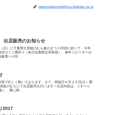
tatamiyakomei@mui.biglobe.ne.jp
9 出店販売のお知らせ
日（日）に千葉県立房総のむら春のまつり2019に於いて、今年
好評のミニ畳作り（各日先着限定30名様）、毎年リピーターが
薄べり特...
せ
げ様で忙しく動いております。さて、明後日４月２９日(土）畳
立房総のむらにて出店販売を行います！出店内容は、うすべり
）、畳に関...
2017