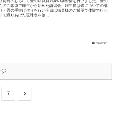
立房総のむらにて畳の店職員対象の講習会を行いました。畳の
んのご希望で昨年から始めた講習会。昨年度は畳についての講
り・畳の手提げ作りを行い今回は職員様のご希望で体験で行わ
イで織りあげた琉球表を使...
2024.02.22
ージ
次
7
へ