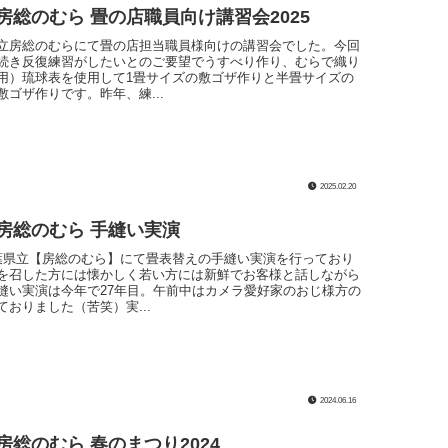
房総のむら 畳の店職員向け講習会2025
立房総のむらにて畳の店担当職員様向けの講習会でした。今回
続き反復練習がしたいとのご要望でうすべり作り、むらで織り
用）琉球表を使用して1畳サイズの敷ゴザ作りと半畳サイズの
敷ゴザ作りです。昨年、練...
2025.02.20
 房総のむら 手縫い実演
葉県立【房総のむら】にて畳表替えの手縫い実演を行っており
を召した方には懐かしく若い方には新鮮でお客様と話しながら
縫い実演は今年で27年目。午前中はカメラ愛好家のおじ様方の
おりました（苦笑）実...
2024.06.16
房総のむら 春のまつり2024