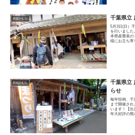
千葉県立 
房総のむら
5月3日(日）
を行いました
本県産畳表の
様にお立ち寄り
千葉県立 
房総のむら
らせ
毎年恒例、千葉
まで開催され
います！【出店
年大好評の熊本