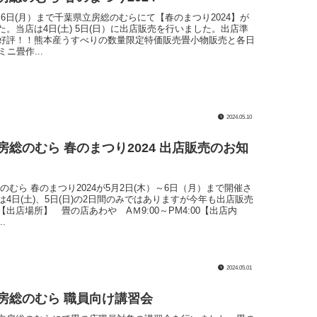
～6日(月）まで千葉県立房総のむらにて【春のまつり2024】が
た。当店は4日(土) 5日(日）に出店販売を行いました。出店準
好評！！熊本産うすべりの数量限定特価販売畳小物販売と各日
ミニ畳作...
2024.05.10
房総のむら 春のまつり2024 出店販売のお知
のむら 春のまつり2024が5月2日(木）～6日（月）まで開催さ
4日(土)、5日(日)の2日間のみではありますが今年も出店販売
出店場所】 畳の店あわや AＭ9:00～PM4:00【出店内
.
2024.05.01
 房総のむら 職員向け講習会