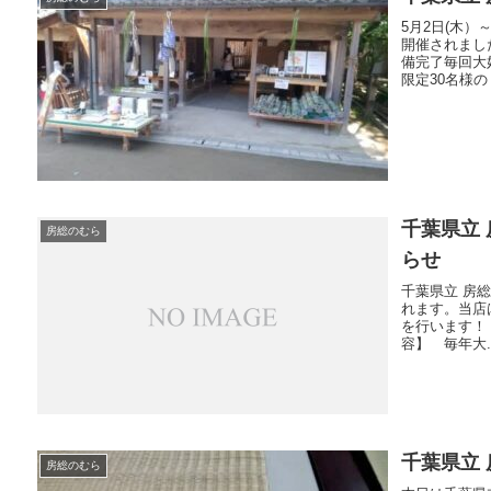
5月2日(木）
開催されまし
備完了毎回大
限定30名様の
千葉県立 
房総のむら
らせ
千葉県立 房総
れます。当店は
を行います！【
容】 毎年大..
千葉県立
房総のむら