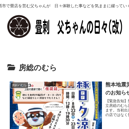
西市で畳店を営む父ちゃんが 日々体験した事などを気ままに綴ってい
房総のむら
熊本地震
房総のむら
のお知ら
【緊急告知】熊
立房総のむら
ます。当初出
の店ではなく畳