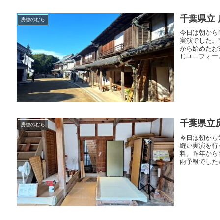
千葉県立
房総のむら
今日は朝から
実演でした。
から始めたお
じユニフォー
千葉県立
房総のむら
今日は朝から
縫い実演を行
料。昨年から
雨予報でした