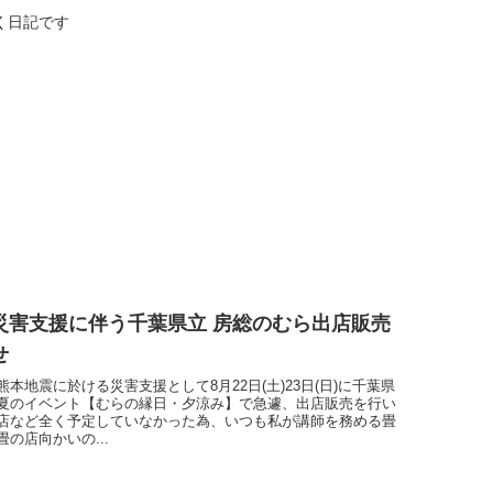
く日記です
災害支援に伴う千葉県立 房総のむら出店販売
せ
本地震に於ける災害支援として8月22日(土)23日(日)に千葉県
夏のイベント【むらの縁日・夕涼み】で急遽、出店販売を行い
店など全く予定していなかった為、いつも私が講師を務める畳
の店向かいの...