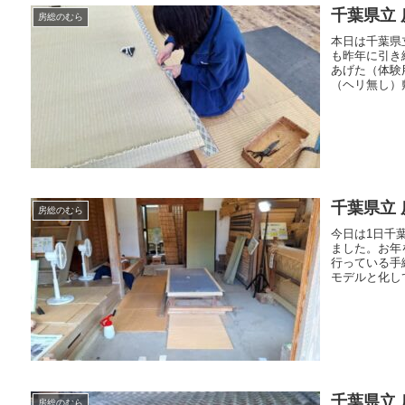
千葉県立 
房総のむら
本日は千葉県
も昨年に引き
あげた（体験
（ヘリ無し）
千葉県立
房総のむら
今日は1日千
ました。お年
行っている手
モデルと化して
千葉県立 
房総のむら