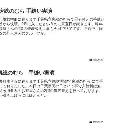
 房総のむら 手縫い実演
印旛郡栄町に在ります千葉県立房総のむらで畳表替えの手縫い
朝から快晴、9月に入ったというのに真夏日が続きます。昨年
茶屋さんの2階の畳表替え工事も今日で終了です。午前中、同
ムの外人さんのグループが...
2025.09.07
房総のむら 手縫い実演
栄町龍角寺に在ります千葉県立体験博物館 房総のむら にて手
っておりました。本日は千葉県民の日という事で入館料は無
商家街並みのお茶屋さんの2階の畳表替えを行っております。
が引き上げ時にはほとんど...
2025.06.15