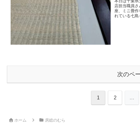
本日は千葉県
店担当職員さ
座、ミニ畳作
れている七島
次のペ
1
2
…
ホーム
房総のむら