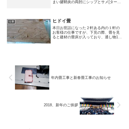
まい腱鞘炎の両肘にシップとサメ[ター、
腰にはコルセットを巻いて何とか誤魔化
しながら仕事をこなしております（激
痛）福島畳店様をはじめ、神奈川の皆様
には大変御迷惑をお鰍ｯ...
ヒドイ畳
仕事
本日お世話になった２軒ある内の１軒の
お客様の仕事ですが、下見の際、畳を見
ると建材の畳床が入っており、通し物1枚
がおかしい？！カマチから少しの所が盛
り上がっていて、それでいて盛り上がっ
ている先は陥没している。なんだろうと
思いあげてみるとスタイ...
年内畳工事と新春畳工事のお知らせ
2018、新年のご挨拶