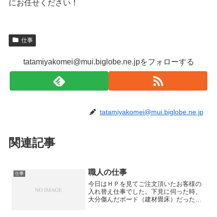
にお任せください！
仕事
tatamiyakomei@mui.biglobe.ne.jpをフォローする
tatamiyakomei@mui.biglobe.ne.jp
関連記事
職人の仕事
仕事
今日はＨＰを見てご注文頂いたお客様の
入れ替え仕事でした。下見に伺った時、
大分傷んだボード（建材畳床）だったの
で入れ替えをして頂く事に。確認の為、
畳を持ち上げてみると畳表から縁までチ