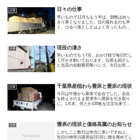
ャック（鋲）止めでした。前回はどんな
素人（インチキ）業者がや...
日々の仕事
仕事
早いもので11月ももう半ば。朝晩はめっ
きり寒くなりました。日の暮れるのも早
く、つるべ落としとはよく言ったもので
す。今日は早朝から春日製畳さんが畳床
の納品に来てくれました。今年最後の仕
入れ、ワラ＆スタイロ、今回も合わせて
100畳です。朝6時前...
現役の凄さ
仕事
早いものでもう7月、おかげ様で毎日忙し
く汗かき動いております。以前も紹介し
た当店の自動畳昇降ハシゴ。今日お世話
になった店舗住宅現場でも大活躍です。2
階の和室の場合、普通は階段から上げ下
ろしするのですが階段の場所や形状等々
により、階段からの上...
千葉県産稲わら畳床と畳床の現状
仕事
今日は午後から幕張で会合でした。会合
を終えそのまま君津市へ畳床を引き取り
に。1月末、何とか100枚を注文出来て3
月頭にまず1回目を引き取りに。今回は2
回目。渋滞もあり工場に戻れたのが夜7時
過ぎ。昨年5月の仕入れから半年以上ぶり
の仕入れでした...
畳表の現状と価格高騰のお知らせ
仕事
しかしここ数日は本当に寒いですねぇ。
先日の神奈川講習会2日目に腰を痛めてし