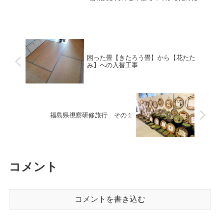
習会。昨年度は畳についての講座、ミニ
畳作り・畳の手提げ作りを行い今回は職
員様のご希望で体験で行われている七島
イで織りあげた琉球表を使...
困った畳【きたろう畳】から【花たた
み】への入替工事
福島県視察研修旅行 その１
コメント
コメントを書き込む