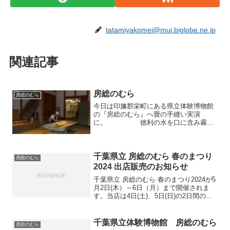
tatamiyakomei@mui.biglobe.ne.jp
関連記事
房総のむら
房総のむら
今日は印旛郡栄町にある県立体験博物館
の『房総のむら』へ畳の手縫い実演
に。 徳利の水を口に含み霧を
噴くので大抵のお客様から『それお酒で
すか？』と聞かれます（笑）初めて見る
方、懐かしいと言って見ていく方、それ
ぞれです。色々事情はあります...
千葉県立 房総のむら 春のまつり
房総のむら
2024 出店販売のお知らせ
千葉県立 房総のむら 春のまつり2024が5
月2日(木）～6日（月）まで開催されま
す。当店は4日(土)、5日(日)の2日間のみ
ではありますが今年も出店販売を行いま
す！【出店場所】 畳の店あわや AＭ
9:00～PM4:00【出店内容】 毎年大...
千葉県立体験博物館 房総のむら
房総のむら