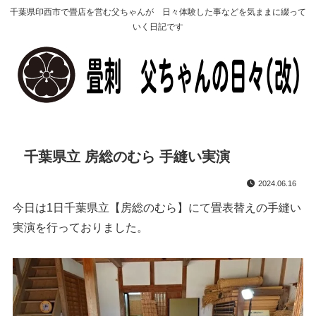
千葉県印西市で畳店を営む父ちゃんが 日々体験した事などを気ままに綴って
いく日記です
千葉県立 房総のむら 手縫い実演
2024.06.16
今日は1日千葉県立【房総のむら】にて畳表替えの手縫い
実演を行っておりました。