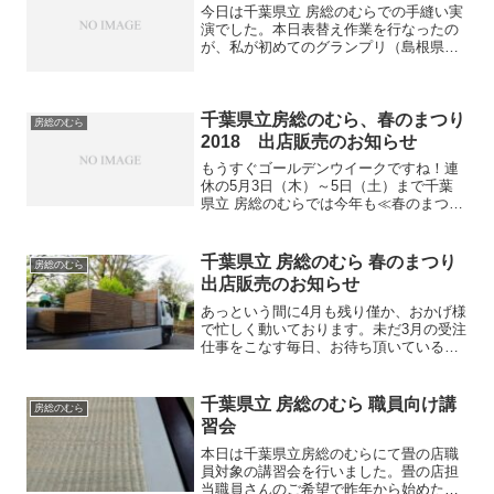
今日は千葉県立 房総のむらでの手縫い実
演でした。本日表替え作業を行なったの
が、私が初めてのグランプリ（島根県大
会）に出場した年に呉服屋さんの畳がシ
ロアリにやられ、入替える事になったの
でグランプリ前の練習がてらに全て板入
れで新畳（サラ）にした...
千葉県立房総のむら、春のまつり
房総のむら
2018 出店販売のお知らせ
もうすぐゴールデンウイークですね！連
休の5月3日（木）～5日（土）まで千葉
県立 房総のむらでは今年も≪春のまつり
≫が開催されます。もちろん当店も例年
通り、このイベントに出店致します！！
※当店出店は5月3日と4日の2日間です出
千葉県立 房総のむら 春のまつり
房総のむら
店場所：畳の店『...
出店販売のお知らせ
あっという間に4月も残り僅か、おかげ様
で忙しく動いております。未だ3月の受注
仕事をこなす毎日、お待ち頂いているお
客様にはご迷惑をお鰍ｯ致します。今日は
早朝より春日製畳さんが納品に来てくれ
ました。朝6時前から藁床を担ぐのは毎度
千葉県立 房総のむら 職員向け講
房総のむら
しんどいです。今...
習会
本日は千葉県立房総のむらにて畳の店職
員対象の講習会を行いました。畳の店担
当職員さんのご希望で昨年から始めた講