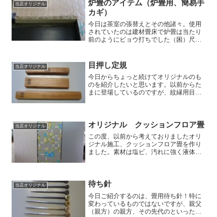
製作が可能です。4月後半...
炉畳のアイテム（炉畳用、簡易手
当店オリジナル
カギ）
今日は茶室の張替えとその他諸々。使用
されていたのは建材畳床で炉畳は当たり
前のようにビョウ打ちでした（困）尺４
寸のカマチには４０本ものビョウが打っ
てあり、平刺しも当然のようにビョウ打
ちでした（呆）ボードの場合や切り欠け
目押し定規
当店オリジナル
などは本当に多く見られま...
今日からちょっと続けてオリジナルのも
のを紹介したいと思います。以前からた
まに登場しているのですが、紋縁用目押
し定規です。同級生の材木屋さんから頂
いたケヤキを加工し、自分で作ったもの
です。小紋、中紋、大紋の３種類で
す。 床の間やお寺仕事な...
オリジナル クッションフロア畳
当店オリジナル
この度、以前から考えておりましたオリ
ジナル施工、クッションフロア畳を作り
ました。素材は塩ビ、汚れに強く液体な
どをこぼしても拭けば大丈夫です！和室
を洋間にしたいという場合、一度フロア
ーを張ってしまうと和室に戻す事は困難
ですが、これならまたイグ...
待ち針
当店オリジナル
今日ご紹介するのは、畳用待ち針！特に
変わっているものではないですが、親父
（親方）の親方、その先代のといった具