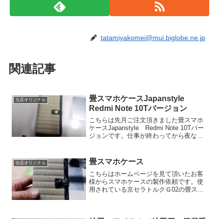
tatamiyakomei@mui.biglobe.ne.jp
関連記事
畳スマホケースJapanstyle
当店オリジナル
Redmi Note 10Tバージョン
こちらは先月ご注文頂きました畳スマホ
ケースJapanstyle Redmi Note 10Tバー
ジョンです。仕事が終わってから夜な夜
な製作を開始。周り縁は絵羽の緑。毎回
カメラの枠組みに苦労します。千葉市若
葉区Ｈ様、この度はご注文頂き有難う
畳スマホケース
当店オリジナル
御...
こちらはホームページを見て頂いたお客
様からスマホケースの製作依頼です。使
用されている京セラトルクＧ02の畳スマ
ホケースを作る事が出来ますかとご相談
頂きました。スマホの形状もあります
が、クリアケースさえ手に入れば大体は