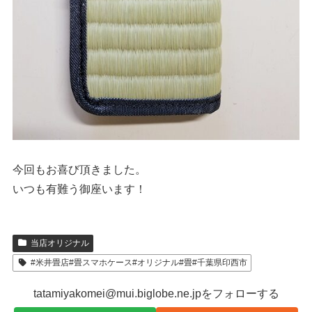
今回もお喜び頂きました。
いつも有難う御座います！
当店オリジナル
#米井畳店#畳スマホケース#オリジナル#畳#千葉県印西市
tatamiyakomei@mui.biglobe.ne.jpをフォローする